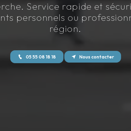
erche. Service rapide et sécur
ts personnels ou professionn
région.
05 55 08 18 18
Nous contacter