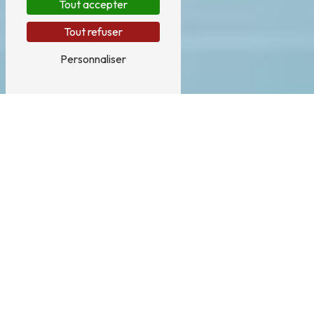
Tout accepter
Tout refuser
Personnaliser
VSL près de Glandon
LES SERVICES DE VSL À GLANDON AVEC
AMBULANCES TAXIS 24-87
Si vous avez besoin d'un service de VSL fiable et
efficace dans la ville de Glandon, faites appel à
AMBULANCES TAXIS 24-87. Spécialisée dans le
transport sanitaire, cette entreprise vous