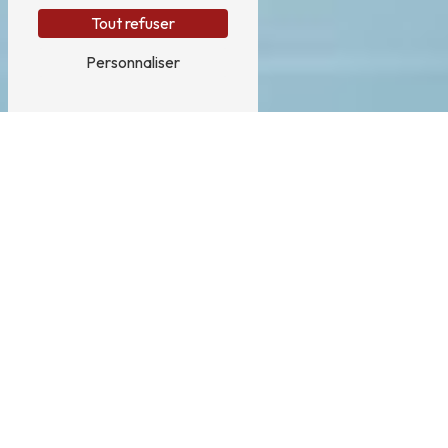
Tout refuser
Personnaliser
Transports sanitaires près de
Savignac-Lédrier
TRANSPORTS SANITAIRES DANS LA VILLE DE
SAVIGNAC-LÉDRIER
Les transports sanitaires à Savignac-Lédrier sont
essentiels pour assurer la mobilité et le bien-être
des habitants ayant besoin de se rendre à des