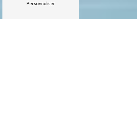
Personnaliser
Équipes médicales mobiles près
de La Meyze
Les
ÉQUIPES MÉDICALES MOBILES À LA MEYZE
sont essentielles pour assurer des soins de qualité
aux habitants de cette ville. Grâce à ces équipes,
l'accès aux services médicaux d'urgence est
facilité, permettant ainsi une prise en charge